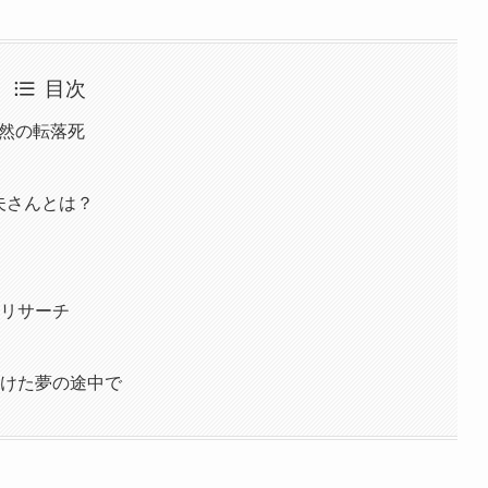
目次
突然の転落死
幸夫さんとは？
底リサーチ
かけた夢の途中で