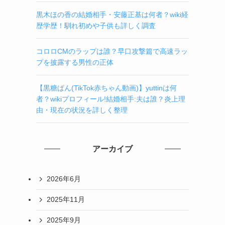
黒木ほの香の結婚相手・安藤正基は何者？wiki経
歴学歴！馴れ初めや子供も詳しく調査
コロロCMのラップは誰？早口攻撃篇で高速ラッ
プを披露する男性の正体
【黒糖ぱん(TikTok赤ちゃん動画)】yuttinは何
者？wikiプロフィール!結婚相手:夫は誰？炎上理
由・現在の状況を詳しく整理
アーカイブ
2026年6月
2025年11月
2025年9月