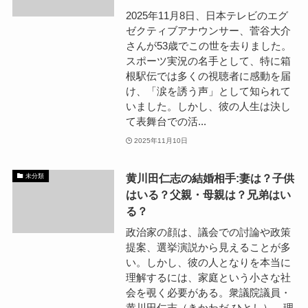
2025年11月8日、日本テレビのエグ
ゼクティブアナウンサー、菅谷大介
さんが53歳でこの世を去りました。
スポーツ実況の名手として、特に箱
根駅伝では多くの視聴者に感動を届
け、「涙を誘う声」として知られて
いました。しかし、彼の人生は決し
て表舞台での活...
2025年11月10日
黄川田仁志の結婚相手:妻は？子供
未分類
はいる？父親・母親は？兄弟はい
る？
政治家の顔は、議会での討論や政策
提案、選挙演説から見えることが多
い。しかし、彼の人となりを本当に
理解するには、家庭という小さな社
会を覗く必要がある。衆議院議員・
黄川田仁志（きかわだ ひとし）。理