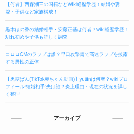
【何者】西森潮三の国籍などWiki経歴学歴！結婚や妻
嫁・子供など家族構成！
黒木ほの香の結婚相手・安藤正基は何者？wiki経歴学歴！
馴れ初めや子供も詳しく調査
コロロCMのラップは誰？早口攻撃篇で高速ラップを披露
する男性の正体
【黒糖ぱん(TikTok赤ちゃん動画)】yuttinは何者？wikiプロ
フィール!結婚相手:夫は誰？炎上理由・現在の状況を詳し
く整理
アーカイブ