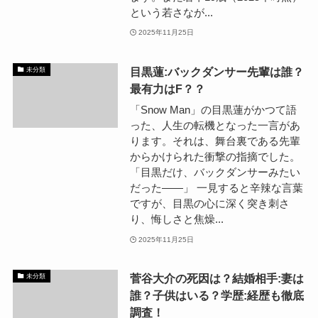
という若さなが...
2025年11月25日
目黒蓮:バックダンサー先輩は誰？
未分類
最有力はF？？
「Snow Man」の目黒蓮がかつて語
った、人生の転機となった一言があ
ります。それは、舞台裏である先輩
からかけられた衝撃の指摘でした。
「目黒だけ、バックダンサーみたい
だった――」 一見すると辛辣な言葉
ですが、目黒の心に深く突き刺さ
り、悔しさと焦燥...
2025年11月25日
菅谷大介の死因は？結婚相手:妻は
未分類
誰？子供はいる？学歴:経歴も徹底
調査！