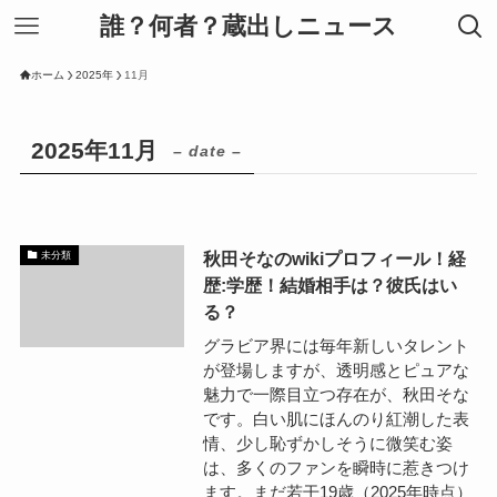
誰？何者？蔵出しニュース
ホーム
2025年
11月
2025年11月
– date –
秋田そなのwikiプロフィール！経
未分類
歴:学歴！結婚相手は？彼氏はい
る？
グラビア界には毎年新しいタレント
が登場しますが、透明感とピュアな
魅力で一際目立つ存在が、秋田そな
です。白い肌にほんのり紅潮した表
情、少し恥ずかしそうに微笑む姿
は、多くのファンを瞬時に惹きつけ
ます。まだ若干19歳（2025年時点）