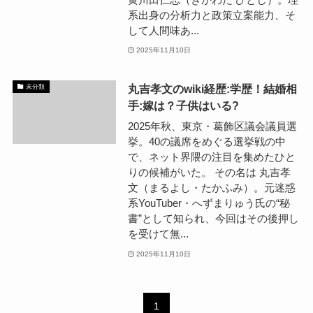
系出身の分析力と政策立案能力、そ
して人間味あ...
2025年11月10日
丸吉孝文のwiki経歴:学歴！結婚相
未分類
手:嫁は？子供はいる?
2025年秋、東京・葛飾区議会議員選
挙。40の議席をめぐる選挙戦の中
で、ネット界隈の注目を集めたひと
りの候補がいた。 その名は 丸吉孝
文（まるよし・たかふみ）。元迷惑
系YouTuber・へずまりゅう氏の“秘
書”として知られ、今回はその後押し
を受けて無...
2025年11月10日
1