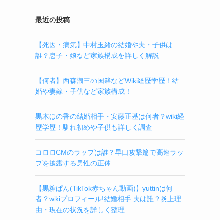
最近の投稿
【死因・病気】中村玉緒の結婚や夫・子供は
誰？息子・娘など家族構成を詳しく解説
【何者】西森潮三の国籍などWiki経歴学歴！結
婚や妻嫁・子供など家族構成！
黒木ほの香の結婚相手・安藤正基は何者？wiki経
歴学歴！馴れ初めや子供も詳しく調査
コロロCMのラップは誰？早口攻撃篇で高速ラッ
プを披露する男性の正体
【黒糖ぱん(TikTok赤ちゃん動画)】yuttinは何
者？wikiプロフィール!結婚相手:夫は誰？炎上理
由・現在の状況を詳しく整理