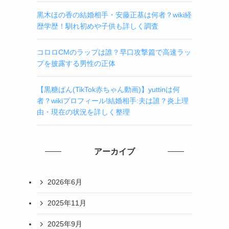
は
黒木ほの香の結婚相手・安藤正基は何者？wiki経
歴学歴！馴れ初めや子供も詳しく調査
コロロCMのラップは誰？早口攻撃篇で高速ラッ
プを披露する男性の正体
【黒糖ぱん(TikTok赤ちゃん動画)】yuttinは何
者？wikiプロフィール!結婚相手:夫は誰？炎上理
由・現在の状況を詳しく整理
アーカイブ
2026年6月
2025年11月
2025年9月