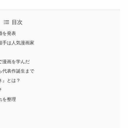
目次
婚を発表
相手は人気漫画家
で漫画を学んだ
ら代表作誕生まで
き』とは？
？
れを整理