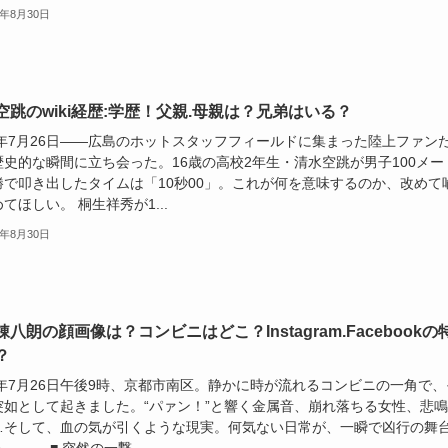
5年8月30日
空跳のwiki経歴:学歴！父親.母親は？兄弟はいる？
25年7月26日――広島のホットスタッフフィールドに集まった陸上ファン
歴史的な瞬間に立ち会った。16歳の高校2年生・清水空跳が男子100メー
勝で叩き出したタイムは「10秒00」。これが何を意味するのか、改めて
てほしい。 桐生祥秀が1...
5年8月30日
八朗の顔画像は？コンビニはどこ？Instagram.Facebookの
？
5年7月26日午後9時、京都市南区。静かに時が流れるコンビニの一角で、
突如として起きました。“パァン！”と響く金属音、崩れ落ちる女性、悲
…そして、血の気が引くような現実。何気ない日常が、一瞬で凶行の舞