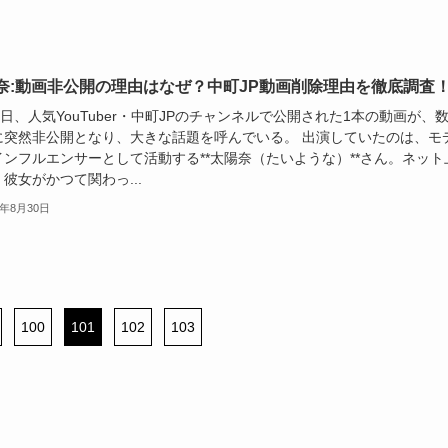
奈:動画非公開の理由はなぜ？中町JP動画削除理由を徹底調査
8日、人気YouTuber・中町JPのチャンネルで公開された1本の動画が、
に突然非公開となり、大きな話題を呼んでいる。 出演していたのは、モ
インフルエンサーとして活動する**太陽奈（たいような）**さん。ネット
彼女がかつて関わっ...
5年8月30日
100
101
102
103