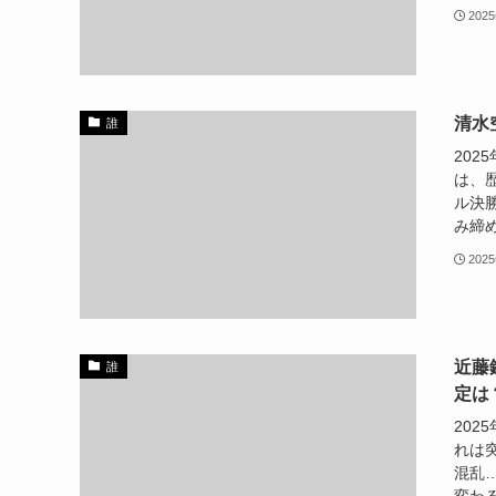
202
清水
誰
20
は、
ル決
み締め
202
近藤錬
誰
定は
202
れは
混乱