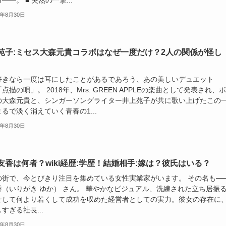
――。 ■ 突然の一撃...
5年8月30日
苑子:ミセス大森元貴コラボはなぜ一度だけ？2人の関係が怪し
好きなら一度は耳にしたことがあるであろう、あの美しいデュエット
点描の唄」。 2018年、Mrs. GREEN APPLEの楽曲として発表され、
の大森元貴と、シンガーソングライター井上苑子が共に歌い上げたこの
るで淡く消えていく青春の1...
5年8月30日
友香は何者？wiki経歴:学歴！結婚相手:嫁は？彼氏はいる？
の街で、今とびきり注目を集めている女性実業家がいます。 その名も─
香（いりがき ゆか） さん。 華やかなビジュアル、洗練された立ち居振
そして何より若くして成功を収めた経営者としての実力。彼女の存在に
すぎる社長...
5年8月30日