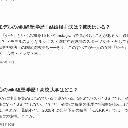
モデルのwiki経歴:学歴！結婚相手:夫は？彼氏はいる？
「姫子」という名前をTikTokやInstagramで見かけたことがある人、多
は？ ・モデルのようなルックス・運動神経抜群のスポーツ女子・そして
の理学療法士の国家資格持ち ──そう、このすべてが一人の女性「姫子
。 広告・ドラマ・M...
5年8月30日
心のwiki経歴:学歴！高校.大学はどこ？
静かに注目を集めはじめている俳優がいる。SNSでバズったわけでも、
題になったわけでもない。だけど、確実に“映像の現場”で信頼を積み上
。それが、葛飾心だ。 2025年に公開予定の映画『K.A.F.K.A』では、
に大抜擢。ここか...
5年8月30日