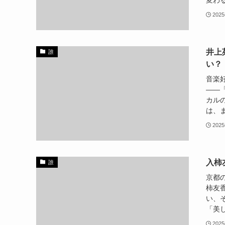
変わる
202
井上
誰
い？
音楽
――「
カル
は、ま
202
入柿
誰
京都
柿友
い、
「美し
202