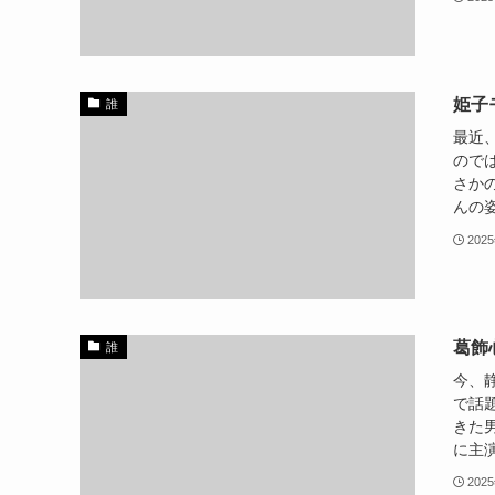
姫子
誰
最近、
ので
さか
んの姿
202
葛飾
誰
今、
で話
きた男
に主演
202