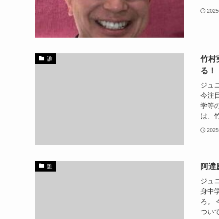
202
竹村
誰
る！
ジュ
今注
学等
は、竹
202
阿達
誰
ジュ
身中
ろ。
ついて