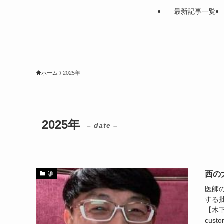
最新記事一覧
ホーム
2025年
2025年
– date –
西の
誰
医師
する
【木下
custo