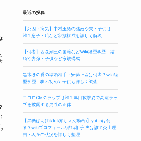
最近の投稿
【死因・病気】中村玉緒の結婚や夫・子供は
誰？息子・娘など家族構成を詳しく解説
な
【何者】西森潮三の国籍などWiki経歴学歴！結
と
婚や妻嫁・子供など家族構成！
大
黒木ほの香の結婚相手・安藤正基は何者？wiki経
歴学歴！馴れ初めや子供も詳しく調査
コロロCMのラップは誰？早口攻撃篇で高速ラッ
プを披露する男性の正体
？
出
【黒糖ぱん(TikTok赤ちゃん動画)】yuttinは何
こ
者？wikiプロフィール!結婚相手:夫は誰？炎上理
？
由・現在の状況を詳しく整理