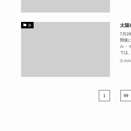
太陽
誰
7月2
間後
ル・
では、
202
1
...
99