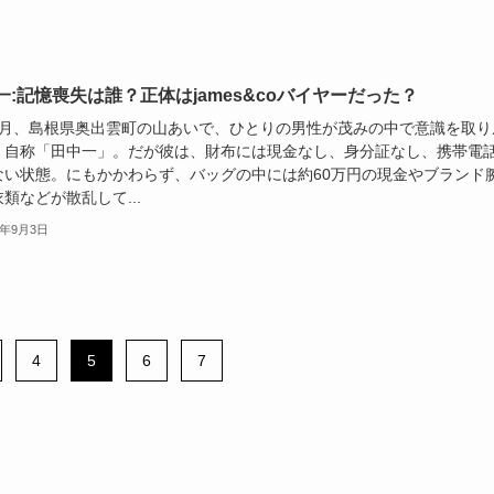
一:記憶喪失は誰？正体はjames&coバイヤーだった？
7月、島根県奥出雲町の山あいで、ひとりの男性が茂みの中で意識を取り
。自称「田中一」。だが彼は、財布には現金なし、身分証なし、携帯電
ない状態。にもかかわらず、バッグの中には約60万円の現金やブランド
類などが散乱して...
5年9月3日
4
5
6
7