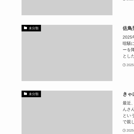
佐鳥
未分類
20
喧騒
ーを
とした
202
きゃ
未分類
最近
んさん
とい
で親し
202