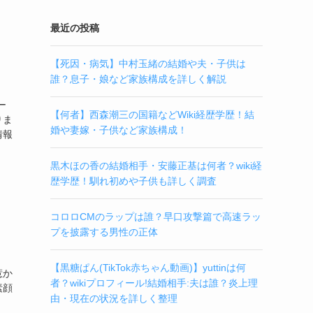
最近の投稿
【死因・病気】中村玉緒の結婚や夫・子供は
誰？息子・娘など家族構成を詳しく解説
ー
【何者】西森潮三の国籍などWiki経歴学歴！結
りま
婚や妻嫁・子供など家族構成！
情報
黒木ほの香の結婚相手・安藤正基は何者？wiki経
歴学歴！馴れ初めや子供も詳しく調査
コロロCMのラップは誰？早口攻撃篇で高速ラッ
プを披露する男性の正体
【黒糖ぱん(TikTok赤ちゃん動画)】yuttinは何
惹か
者？wikiプロフィール!結婚相手:夫は誰？炎上理
素顔
由・現在の状況を詳しく整理