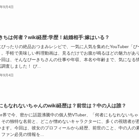
5年9月4日
きちは何者？wiki経歴:学歴！結婚相手:嫁はいる？
ぴったりの絶品おつまみレシピで、一気に人気を集めたYouTuber「ぴ
」。手軽で美味しい料理動画は、見るだけでお腹が鳴るほどの魅力があ
今回は、そんなぴーきちさんの仕事や年収、本名や年齢まで、気になる
調査しました！ ぴ...
5年9月4日
にもなれないちゃんのwiki経歴は？前世は？中の人は誰？
ber界で今、密かに話題沸騰中の個人勢VTuber、「何者にもなれないちゃ
。その独特な名前と、どこか憎めないキャラクターに、多くの視聴者が
います。今回は、彼女のプロフィールから経歴、前世のこと、中の人の
ファン必見の情報を...