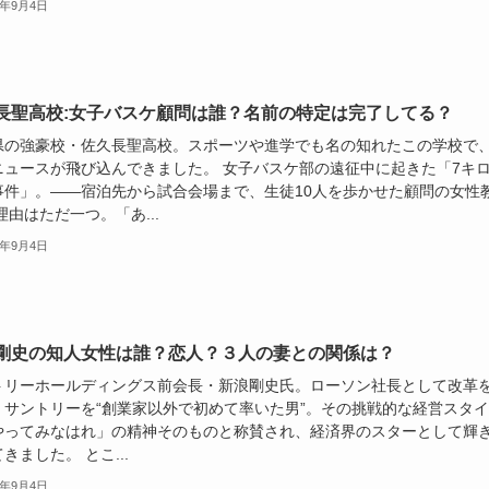
5年9月4日
長聖高校:女子バスケ顧問は誰？名前の特定は完了してる？
県の強豪校・佐久長聖高校。スポーツや進学でも名の知れたこの学校で
ニュースが飛び込んできました。 女子バスケ部の遠征中に起きた「7キ
事件」。——宿泊先から試合会場まで、生徒10人を歩かせた顧問の女性
理由はただ一つ。「あ...
5年9月4日
剛史の知人女性は誰？恋人？３人の妻との関係は？
トリーホールディングス前会長・新浪剛史氏。ローソン社長として改革
、サントリーを“創業家以外で初めて率いた男”。その挑戦的な経営スタ
やってみなはれ」の精神そのものと称賛され、経済界のスターとして輝
きました。 とこ...
5年9月4日