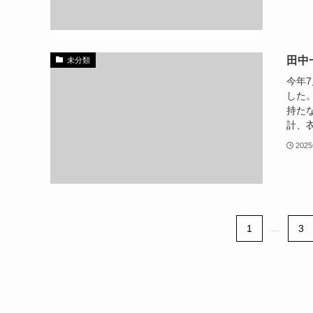
田中
未分類
今年
した
持た
計、衣
202
1
...
3