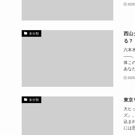
202
西山
未分類
る？
六本
――
体こ
あなた
202
東京
未分類
大ヒ
ズ』
込ま
には思