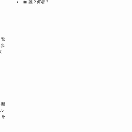
誰？何者？
、驚
ロ歩
教
を断
イル
きを