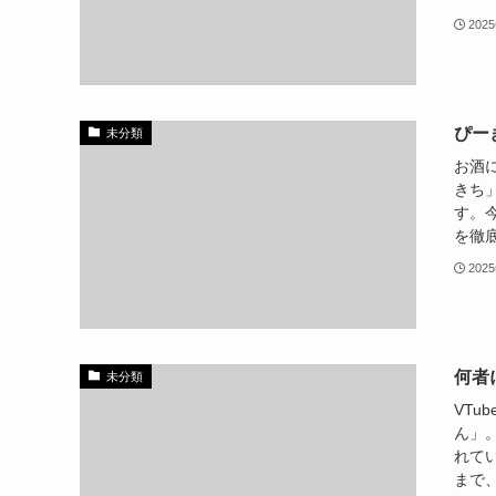
202
ぴー
未分類
お酒に
きち
す。
を徹底
202
何者
未分類
VTu
ん」
れて
まで、