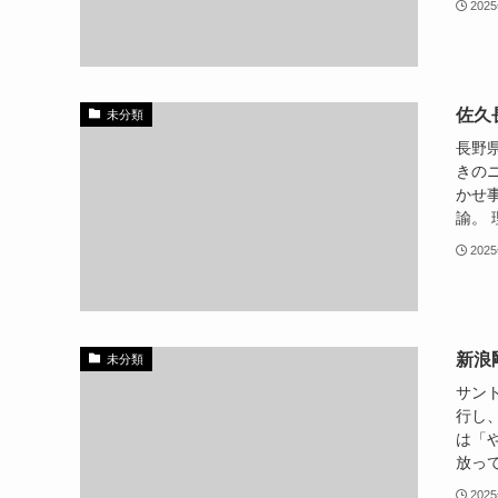
202
佐久
未分類
長野
きの
かせ
諭。 
202
新浪
未分類
サン
行し
は「
放って
202