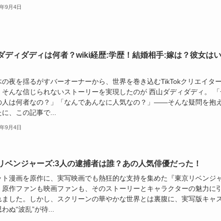
5年9月4日
ダディダディは何者？wiki経歴:学歴！結婚相手:嫁は？彼女は
木の夜を揺るがすバーオーナーから、世界を巻き込むTikTokクリエイタ
。そんな信じられないストーリーを実現したのが 西山ダディダディ。 「
の人は何者なの？」「なんであんなに人気なの？」――そんな疑問を抱
に、この記事で...
5年9月4日
リベンジャーズ:3人の逮捕者は誰？あの人気俳優だった！
ット漫画を原作に、実写映画でも熱狂的な支持を集めた『東京リベンジ
。原作ファンも映画ファンも、そのストーリーとキャラクターの魅力に
れました。しかし、スクリーンの華やかな世界とは裏腹に、実写版キャ
わぬ“波乱”が待...