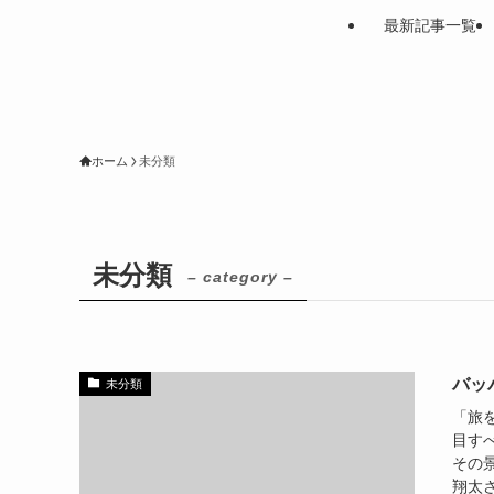
最新記事一覧
ホーム
未分類
未分類
– category –
バッ
未分類
「旅
目す
その
翔太さ