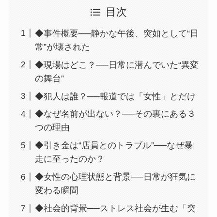
目次
◆事件概要──静かな午後、突如として“日
常”が壊された
◆現場はどこ？──日常に潜んでいた“異変
の舞台”
◆犯人は誰？──報道では「女性」とだけ
◆なぜ名前が出ない？──その裏にある３
つの理由
◆引き金は“店員とのトラブル”──なぜ暴
走に至ったのか？
◆女性の心理状態と背景──日常が狂気に
変わる瞬間
◆社会的背景──ストレス社会が生む「突