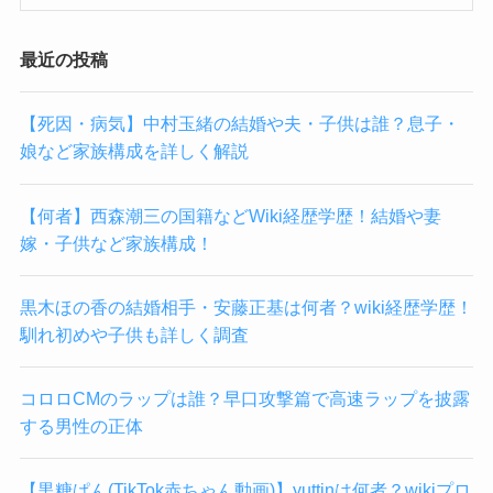
最近の投稿
【死因・病気】中村玉緒の結婚や夫・子供は誰？息子・
娘など家族構成を詳しく解説
【何者】西森潮三の国籍などWiki経歴学歴！結婚や妻
嫁・子供など家族構成！
黒木ほの香の結婚相手・安藤正基は何者？wiki経歴学歴！
馴れ初めや子供も詳しく調査
コロロCMのラップは誰？早口攻撃篇で高速ラップを披露
する男性の正体
【黒糖ぱん(TikTok赤ちゃん動画)】yuttinは何者？wikiプロ