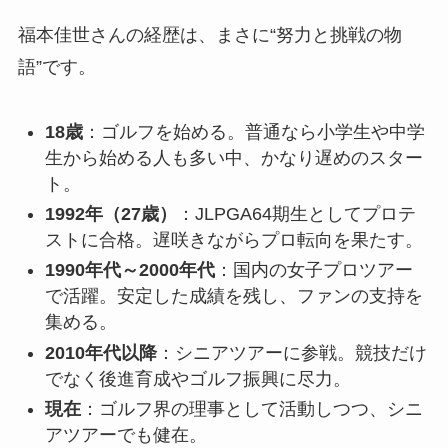
福本佳世さんの経歴は、まさに“努力と挑戦の物
語”です。
18歳
：ゴルフを始める。普通なら小学生や中学
生から始める人も多い中、かなり遅めのスター
ト。
1992年（27歳）
：JLPGA64期生としてプロテ
ストに合格。遅咲きながらプロ転向を果たす。
1990年代～2000年代
：国内の女子プロツアー
で活躍。安定した成績を残し、ファンの支持を
集める。
2010年代以降
：シニアツアーに参戦。競技だけ
でなく後進育成やゴルフ振興に尽力。
現在
：ゴルフ界の理事として活動しつつ、シニ
アツアーでも健在。