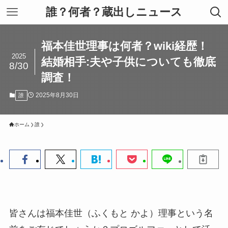
誰？何者？蔵出しニュース
福本佳世理事は何者？wiki経歴！
2025
結婚相手:夫や子供についても徹底
8/30
調査！
2025年8月30日
誰
ホーム
誰
皆さんは福本佳世（ふくもと かよ）理事という名