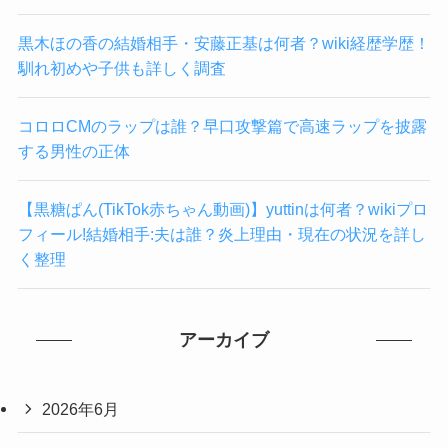
黒木ほの香の結婚相手・安藤正基は何者？wiki経歴学歴！
馴れ初めや子供も詳しく調査
コロロCMのラップは誰？早口攻撃篇で高速ラップを披露
する男性の正体
【黒糖ぱん(TikTok赤ちゃん動画)】yuttinは何者？wikiプロ
フィール!結婚相手:夫は誰？炎上理由・現在の状況を詳し
く整理
アーカイブ
2026年6月