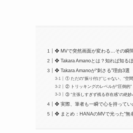
❖ MVで突然画面が変わる…その瞬
❖ Takara Amanoとは？知れば知
❖ Takara Amanoが“刺さる”理由3選
① ただの“振り付け”じゃない、“空
② トリッキングのレベルが“圧倒的”
③ “主張しすぎず残る存在感”の絶
❖ 実際、筆者も一瞬で心を持ってい
❖ まとめ：HANAのMVで光った“無名