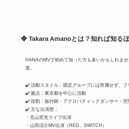
❖ Takara Amanoとは？知れば知
HANAのMVで初めて知った方も多いかもしれません
派。
✔️ 活動スタイル：固定グループには所属せず、
✔️ 拠点：東京都を中心に活動
✔️ 役割：振付師・アクロバティックダンサー・空
✔️ 主な出演歴：
・北山宏光ライブ出演
・山田涼介MV出演（RED、SWITCH）