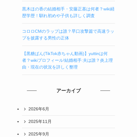
黒木ほの香の結婚相手・安藤正基は何者？wiki経
歴学歴！馴れ初めや子供も詳しく調査
コロロCMのラップは誰？早口攻撃篇で高速ラッ
プを披露する男性の正体
【黒糖ぱん(TikTok赤ちゃん動画)】yuttinは何
者？wikiプロフィール!結婚相手:夫は誰？炎上理
由・現在の状況を詳しく整理
アーカイブ
2026年6月
2025年11月
2025年9月