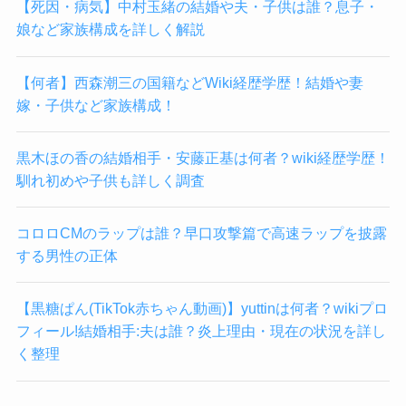
【死因・病気】中村玉緒の結婚や夫・子供は誰？息子・
娘など家族構成を詳しく解説
【何者】西森潮三の国籍などWiki経歴学歴！結婚や妻
嫁・子供など家族構成！
黒木ほの香の結婚相手・安藤正基は何者？wiki経歴学歴！
馴れ初めや子供も詳しく調査
コロロCMのラップは誰？早口攻撃篇で高速ラップを披露
する男性の正体
【黒糖ぱん(TikTok赤ちゃん動画)】yuttinは何者？wikiプロ
フィール!結婚相手:夫は誰？炎上理由・現在の状況を詳し
く整理