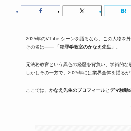
2025年のVTuberシーンを語るなら、この人物
その名は――
「犯罪学教室のかなえ先生」
。
元法務教官という異色の経歴を背負い、学術的な
しかしその一方で、2025年には業界全体を揺るが
ここでは、
かなえ先生のプロフィール
と
デマ騒動