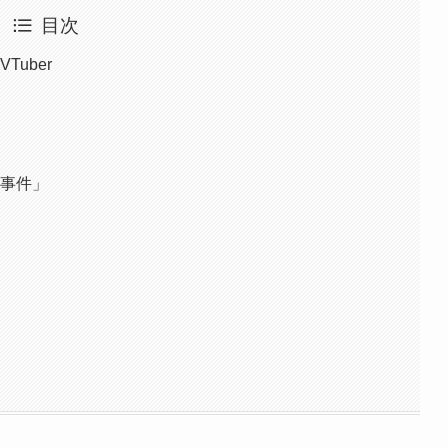
目次
uber
出事件」