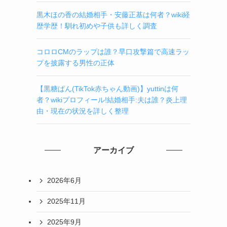
黒木ほの香の結婚相手・安藤正基は何者？wiki経
歴学歴！馴れ初めや子供も詳しく調査
コロロCMのラップは誰？早口攻撃篇で高速ラッ
プを披露する男性の正体
【黒糖ぱん(TikTok赤ちゃん動画)】yuttinは何
者？wikiプロフィール!結婚相手:夫は誰？炎上理
由・現在の状況を詳しく整理
アーカイブ
2026年6月
2025年11月
2025年9月