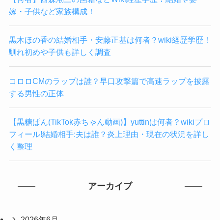
嫁・子供など家族構成！
黒木ほの香の結婚相手・安藤正基は何者？wiki経歴学歴！
馴れ初めや子供も詳しく調査
コロロCMのラップは誰？早口攻撃篇で高速ラップを披露
する男性の正体
【黒糖ぱん(TikTok赤ちゃん動画)】yuttinは何者？wikiプロ
フィール!結婚相手:夫は誰？炎上理由・現在の状況を詳し
く整理
アーカイブ
2026年6月