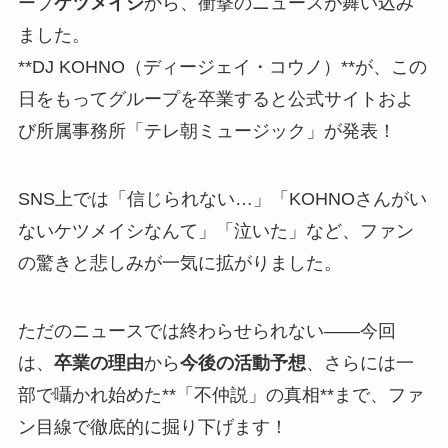
ープ
ケツメイシ
から、衝撃のニュースが舞い込み
ました。
**DJ KOHNO（ディージェイ・コウノ）**が、この
日をもってグループを卒業すると公式サイトおよ
び所属事務所「テレ朝ミュージック」が発表！
SNS上では「信じられない…」「KOHNOさんがい
ないケツメイシなんて」「泣いた」など、ファン
の驚きと悲しみが一気に拡がりました。
ただのニュースでは終わらせられない――今回
は、
卒業の理由
から
今後の活動予想
、さらには一
部で囁かれ始めた**「不仲説」の真相**まで、ファ
ン目線で徹底的に掘り下げます！