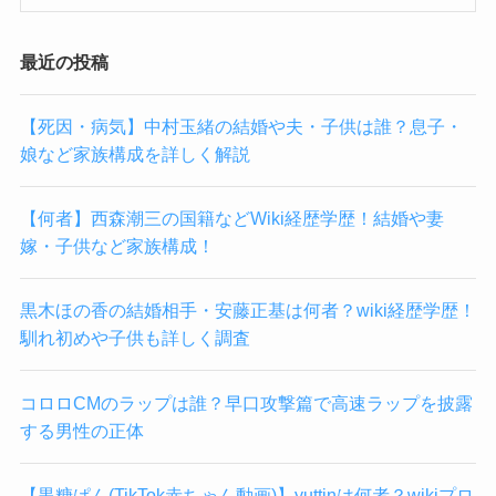
最近の投稿
【死因・病気】中村玉緒の結婚や夫・子供は誰？息子・
娘など家族構成を詳しく解説
【何者】西森潮三の国籍などWiki経歴学歴！結婚や妻
嫁・子供など家族構成！
黒木ほの香の結婚相手・安藤正基は何者？wiki経歴学歴！
馴れ初めや子供も詳しく調査
コロロCMのラップは誰？早口攻撃篇で高速ラップを披露
する男性の正体
【黒糖ぱん(TikTok赤ちゃん動画)】yuttinは何者？wikiプロ