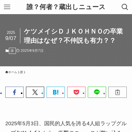
誰？何者？蔵出しニュース
ケツメイシＤＪＫＯＨＮＯの卒業
2025
9/07
理由はなぜ？不仲説も有力？？
2025年9月7日
誰
ホーム
誰
2025年5月3日、国民的人気を誇る4人組ラップグル