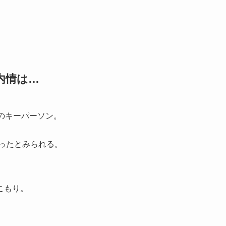
内情は…
のキーパーソン。
だったとみられる。
こもり。