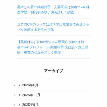
黒木ほの香の結婚相手・安藤正基は何者？wiki経
歴学歴！馴れ初めや子供も詳しく調査
コロロCMのラップは誰？早口攻撃篇で高速ラッ
プを披露する男性の正体
【黒糖ぱん(TikTok赤ちゃん動画)】yuttinは何
者？wikiプロフィール!結婚相手:夫は誰？炎上理
由・現在の状況を詳しく整理
アーカイブ
2026年6月
2025年11月
2025年9月