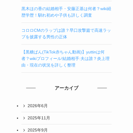
黒木ほの香の結婚相手・安藤正基は何者？wiki経
歴学歴！馴れ初めや子供も詳しく調査
コロロCMのラップは誰？早口攻撃篇で高速ラッ
プを披露する男性の正体
【黒糖ぱん(TikTok赤ちゃん動画)】yuttinは何
者？wikiプロフィール!結婚相手:夫は誰？炎上理
由・現在の状況を詳しく整理
アーカイブ
2026年6月
2025年11月
2025年9月