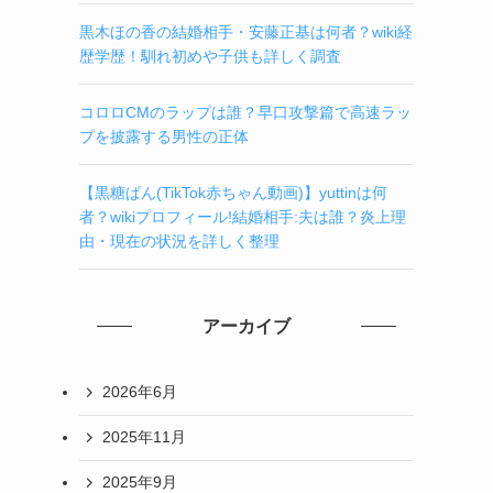
黒木ほの香の結婚相手・安藤正基は何者？wiki経
歴学歴！馴れ初めや子供も詳しく調査
コロロCMのラップは誰？早口攻撃篇で高速ラッ
プを披露する男性の正体
【黒糖ぱん(TikTok赤ちゃん動画)】yuttinは何
者？wikiプロフィール!結婚相手:夫は誰？炎上理
由・現在の状況を詳しく整理
アーカイブ
2026年6月
2025年11月
2025年9月