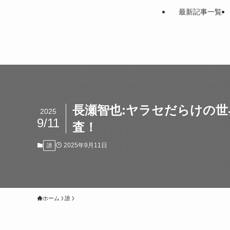
最新記事一覧
長瀬智也:ヤラセだらけの
2025
9/11
査！
2025年9月11日
誰
ホーム
誰