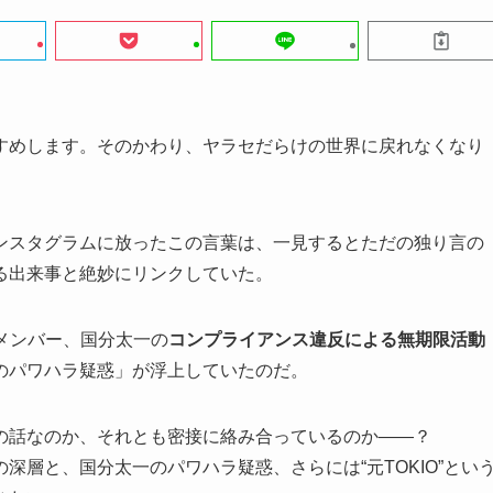
すめします。そのかわり、ヤラセだらけの世界に戻れなくなり
身のインスタグラムに放ったこの言葉は、一見するとただの独り言の
る出来事と絶妙にリンクしていた。
のメンバー、国分太一の
コンプライアンス違反による無期限活動
のパワハラ疑惑」が浮上していたのだ。
の話なのか、それとも密接に絡み合っているのか――？
深層と、国分太一のパワハラ疑惑、さらには“元TOKIO”とい