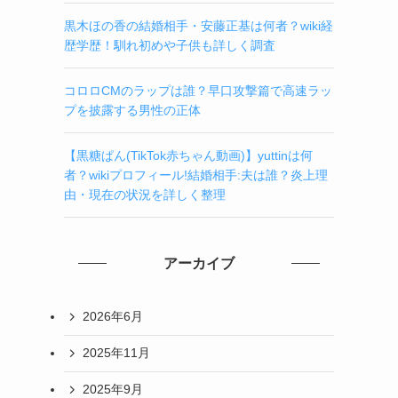
黒木ほの香の結婚相手・安藤正基は何者？wiki経
歴学歴！馴れ初めや子供も詳しく調査
コロロCMのラップは誰？早口攻撃篇で高速ラッ
プを披露する男性の正体
【黒糖ぱん(TikTok赤ちゃん動画)】yuttinは何
者？wikiプロフィール!結婚相手:夫は誰？炎上理
由・現在の状況を詳しく整理
アーカイブ
2026年6月
2025年11月
2025年9月