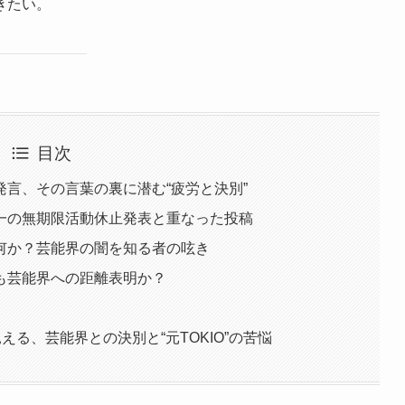
きたい。
目次
言、その言葉の裏に潜む“疲労と決別”
一の無期限活動休止発表と重なった投稿
何か？芸能界の闇を知る者の呟き
も芸能界への距離表明か？
える、芸能界との決別と“元TOKIO”の苦悩