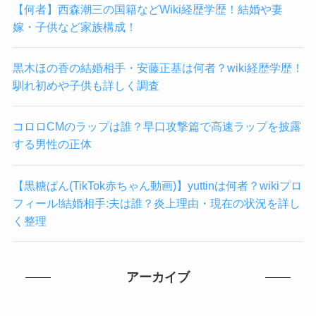
【何者】西森潮三の国籍などWiki経歴学歴！結婚や妻
嫁・子供など家族構成！
黒木ほの香の結婚相手・安藤正基は何者？wiki経歴学歴！
馴れ初めや子供も詳しく調査
コロロCMのラップは誰？早口攻撃篇で高速ラップを披露
する男性の正体
【黒糖ぱん(TikTok赤ちゃん動画)】yuttinは何者？wikiプロ
フィール!結婚相手:夫は誰？炎上理由・現在の状況を詳し
く整理
アーカイブ