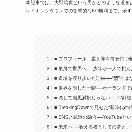
本記事では、大野篤貴という男がどのような道を
レイキングダウンでの衝撃的なKO勝利まで、余
■ プロフィール：柔と剛を併せ持つ
■ 単身で世界へ──少年が一人で挑
■ 道場を渡り歩いた理由──“型”では
■ 世界を制した一瞬──ポーランド
■ 決して順風満帆じゃない──12
■ BreakingDownで見せた“新時代の侍
■ SNSと武道の融合──YouTube
■ 未来へ──教える者としての夢と、