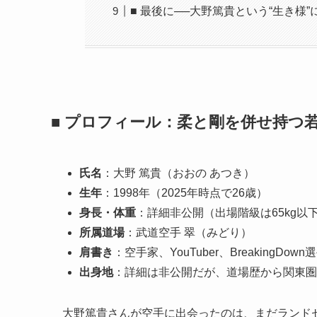
■ 最後に──大野篤貴という“生き様
■ プロフィール：柔と剛を併せ持つ
氏名
：大野 篤貴（おおの あつき）
生年
：1998年（2025年時点で26歳）
身長・体重
：詳細非公開（出場階級は65kg以
所属道場
：武道空手 翠（みどり）
肩書き
：空手家、YouTuber、BreakingDown
出身地
：詳細は非公開だが、道場歴から関東圏
大野篤貴さんが空手に出会ったのは、まだランドセ