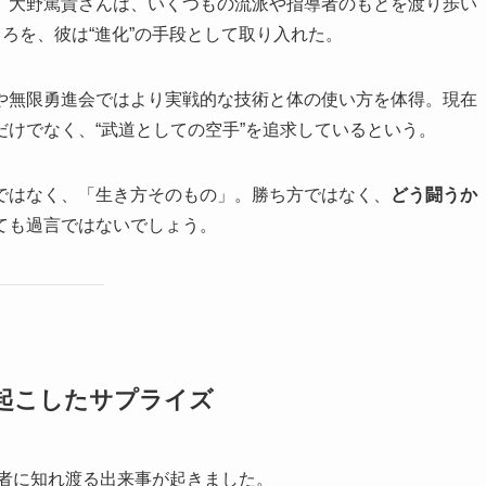
、大野篤貴さんは、いくつもの流派や指導者のもとを渡り歩い
ころを、彼は“進化”の手段として取り入れた。
や無限勇進会ではより実戦的な技術と体の使い方を体得。現在
けでなく、“武道としての空手”を追求しているという。
ではなく、「生き方そのもの」。勝ち方ではなく、
どう闘うか
ても過言ではないでしょう。
で起こしたサプライズ
係者に知れ渡る出来事が起きました。