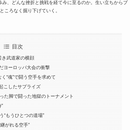
歩み、どんな挫折と挑戦を経て今に至るのか。生い立ちからブ
すところなく掘り下げていく。
目次
若き武道家の横顔
んだヨーロッパ大会の衝撃
なく“魂”で闘う空手を求めて
で起こしたサプライズ
針縫った脚で闘った地獄のトーナメント
”
という“もうひとつの道場”
“継がれる空手”