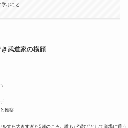
”に学ぶこと
若き武道家の横顔
下）
選手
と推察
ルすら大きすぎた5歳のころ。誰もが“遊び”として道場に通う