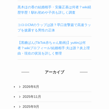
黒木ほの香の結婚相手・安藤正基は何者？wiki経
歴学歴！馴れ初めや子供も詳しく調査
コロロCMのラップは誰？早口攻撃篇で高速ラッ
プを披露する男性の正体
【黒糖ぱん(TikTok赤ちゃん動画)】yuttinは何
者？wikiプロフィール!結婚相手:夫は誰？炎上理
由・現在の状況を詳しく整理
アーカイブ
2026年6月
2025年11月
2025年9月