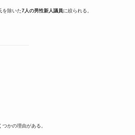
氏を除いた
7人の男性新人議員
に絞られる。
くつかの理由がある。