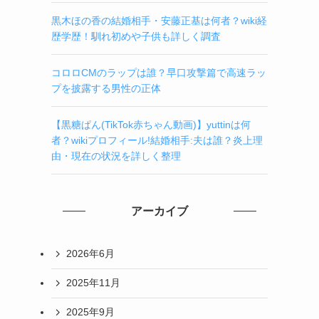
黒木ほの香の結婚相手・安藤正基は何者？wiki経
歴学歴！馴れ初めや子供も詳しく調査
コロロCMのラップは誰？早口攻撃篇で高速ラッ
プを披露する男性の正体
【黒糖ぱん(TikTok赤ちゃん動画)】yuttinは何
者？wikiプロフィール!結婚相手:夫は誰？炎上理
由・現在の状況を詳しく整理
アーカイブ
2026年6月
2025年11月
2025年9月