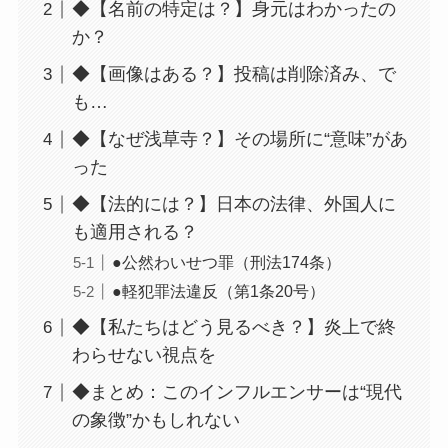
◆【名前の特定は？】身元はわかったの
か？
◆【画像はある？】投稿は削除済み、で
も…
◆【なぜ浅草寺？】その場所に“意味”があ
った
◆【法的には？】日本の法律、外国人に
も適用される？
●公然わいせつ罪（刑法174条）
●軽犯罪法違反（第1条20号）
◆【私たちはどう見るべき？】炎上で終
わらせない視点を
◆まとめ：このインフルエンサーは“現代
の象徴”かもしれない