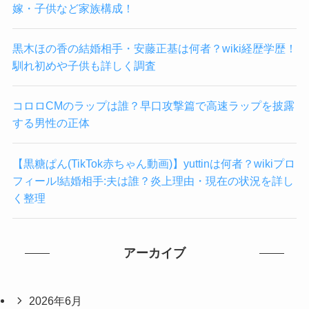
嫁・子供など家族構成！
黒木ほの香の結婚相手・安藤正基は何者？wiki経歴学歴！
馴れ初めや子供も詳しく調査
コロロCMのラップは誰？早口攻撃篇で高速ラップを披露
する男性の正体
【黒糖ぱん(TikTok赤ちゃん動画)】yuttinは何者？wikiプロ
フィール!結婚相手:夫は誰？炎上理由・現在の状況を詳し
く整理
アーカイブ
2026年6月