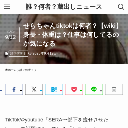
誰？何者？蔵出しニュース
せらちゃんtiktokは何者？【wiki】
2025
身長・体重は？仕事は何してるの
9/12
か気になる
2025年9月12日
誰？何者？
ホーム
誰？何者？
TikTokやyoutube「SERA〜部下を痩せさせた