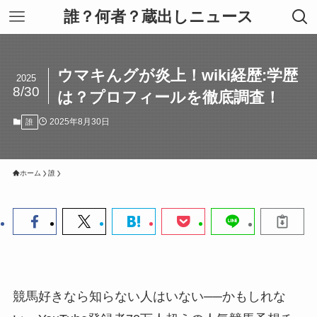
誰？何者？蔵出しニュース
ウマキんグが炎上！wiki経歴:学歴
2025
8/30
は？プロフィールを徹底調査！
2025年8月30日
誰
ホーム
誰
競馬好きなら知らない人はいない──かもしれな