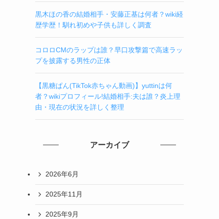
黒木ほの香の結婚相手・安藤正基は何者？wiki経
歴学歴！馴れ初めや子供も詳しく調査
コロロCMのラップは誰？早口攻撃篇で高速ラッ
プを披露する男性の正体
【黒糖ぱん(TikTok赤ちゃん動画)】yuttinは何
者？wikiプロフィール!結婚相手:夫は誰？炎上理
由・現在の状況を詳しく整理
アーカイブ
2026年6月
2025年11月
2025年9月